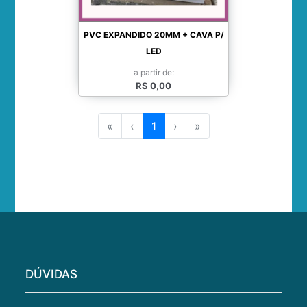
PVC EXPANDIDO 20MM + CAVA P/
LED
a partir de:
R$ 0,00
«
‹
1
›
»
DÚVIDAS