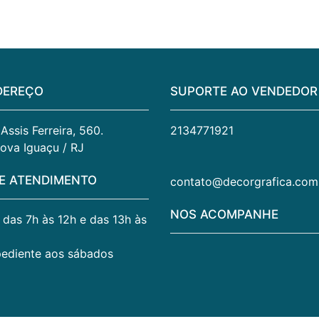
DEREÇO
SUPORTE AO VENDEDOR
ssis Ferreira, 560. 
2134771921
ova Iguaçu / RJ
E ATENDIMENTO
contato@decorgrafica.com
NOS ACOMPANHE
. das 7h às 12h e das 13h às
pediente aos sábados