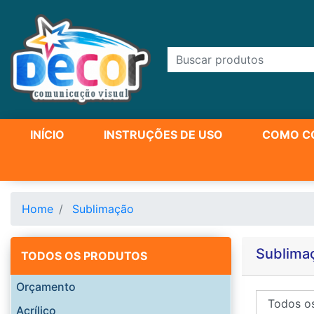
INÍCIO
INSTRUÇÕES DE USO
COMO C
Home
Sublimação
Sublima
TODOS OS PRODUTOS
Orçamento
Acrílico