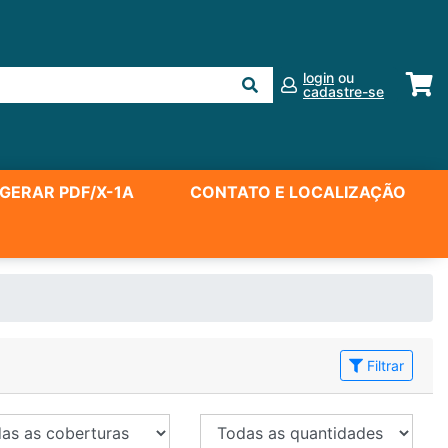
login
ou
cadastre-se
GERAR PDF/X-1A
CONTATO E LOCALIZAÇÃO
Filtrar