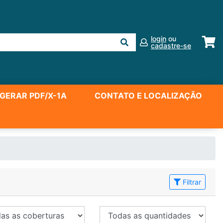
login
ou
cadastre-se
GERAR PDF/X-1A
CONTATO E LOCALIZAÇÃO
Filtrar