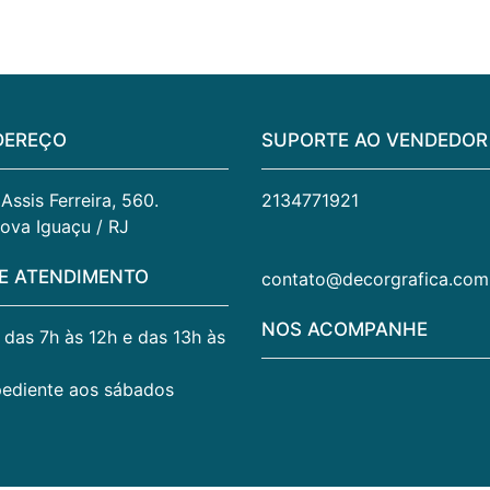
DEREÇO
SUPORTE AO VENDEDOR
ssis Ferreira, 560. 
2134771921
ova Iguaçu / RJ
E ATENDIMENTO
contato@decorgrafica.com
NOS ACOMPANHE
. das 7h às 12h e das 13h às
pediente aos sábados